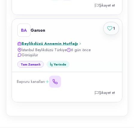
Şikayet et
1
BA
Garson
Beylikdüzü Annemin Mutfağı
İstanbul Beylikdüzü Türkiye
6 gün önce
Görüşülür
Tam Zamanlı
İş Yerinde
Başvuru kanalları
Şikayet et