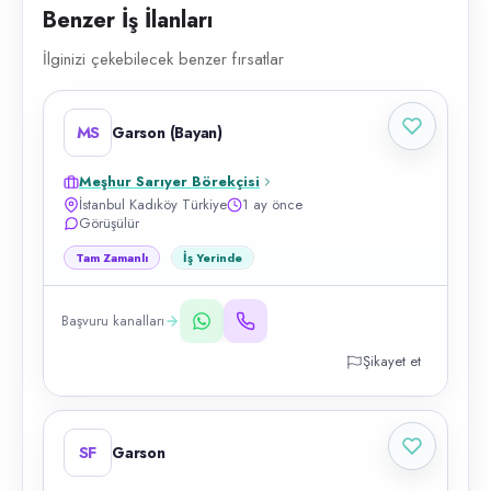
Benzer İş İlanları
İlginizi çekebilecek benzer fırsatlar
MS
Garson (Bayan)
Meşhur Sarıyer Börekçisi
İstanbul Kadıköy Türkiye
1 ay önce
Görüşülür
Tam Zamanlı
İş Yerinde
Başvuru kanalları
Şikayet et
SF
Garson