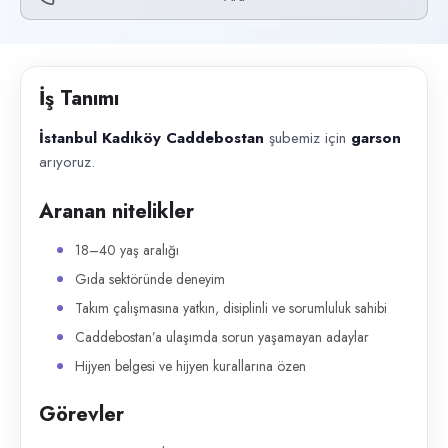
Başvuru kanalları
Telefon
İlan açıklaması
İş Tanımı
İstanbul Kadıköy Caddebostan şubemiz için garson arıyoruz. Aranan nit
İstanbul Kadıköy Caddebostan
şubemiz için
garson
arıyoruz.
Aranan nitelikler
18–40 yaş aralığı
Gıda sektöründe deneyim
Takım çalışmasına yatkın, disiplinli ve sorumluluk sahibi
Caddebostan’a ulaşımda sorun yaşamayan adaylar
Hijyen belgesi ve hijyen kurallarına özen
Görevler