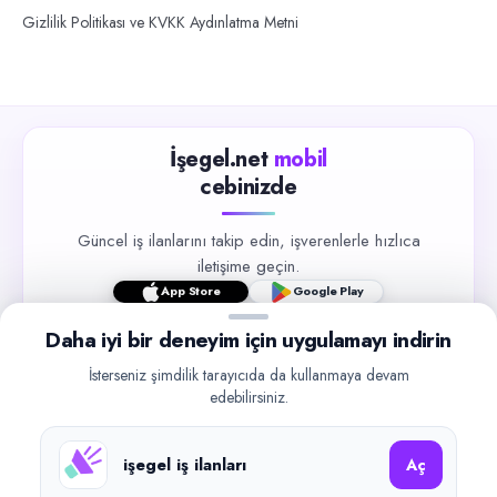
Gizlilik Politikası ve KVKK Aydınlatma Metni
İşegel.net
mobil
cebinizde
Güncel iş ilanlarını takip edin, işverenlerle hızlıca
iletişime geçin.
App Store
Google Play
Daha iyi bir deneyim için uygulamayı indirin
İsterseniz şimdilik tarayıcıda da kullanmaya devam
edebilirsiniz.
©
2026
işegel.net. Tüm hakları saklıdır.
işegel iş ilanları
Aç
işegel.net bir ilan yayın platformudur; iş bulma aracılığı veya işe
yerleştirme faaliyeti yapmaz.