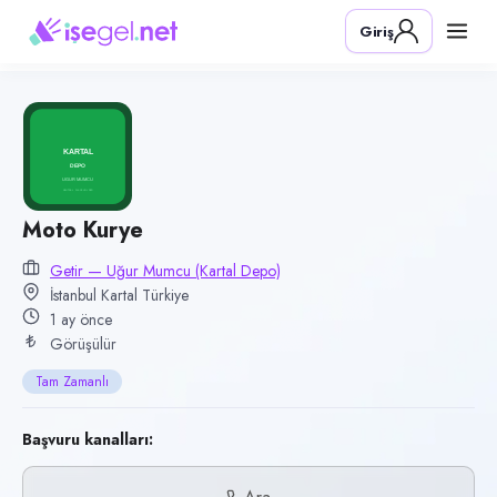
Pozisyon
Giriş
Moto Kurye
Firma
Getir — Uğur Mumcu (Kartal Depo)
Kategori
Lojistik & Taşımacılık
Konum
Moto Kurye
Kartal, İstanbul
Getir — Uğur Mumcu (Kartal Depo)
İstanbul Kartal Türkiye
Çalışma şekli
1 ay önce
Tam Zamanlı
Görüşülür
Yayın tarihi
Tam Zamanlı
17 Haziran 2026
Son geçerlilik
Başvuru kanalları:
15 Eylül 2026