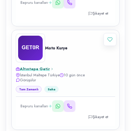
Başvuru kanalları
Şikayet et
Moto Kurye
Altıntepe Getir
İstanbul Maltepe Türkiye
10 gün önce
Görüşülür
Tam Zamanlı
Saha
Başvuru kanalları
Şikayet et