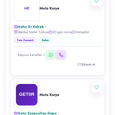
ME
Moto Kurye
Mehir Et Kebab
İstanbul Kartal Türkiye
20 gün önce
Görüşülür
Tam Zamanlı
Saha
Başvuru kanalları
Şikayet et
Moto Kurye
Getir Eyüpsultan Depo