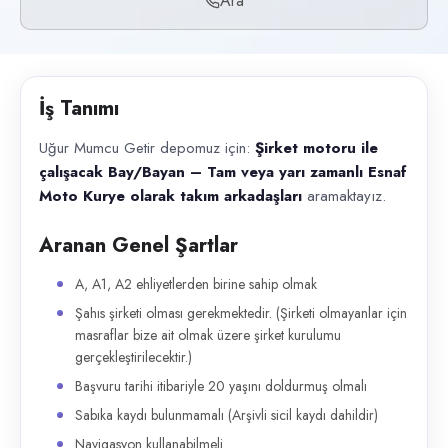
Ara
Başvuru kanalları
Telefon
İlan açıklaması
İş Tanımı
Uğur Mumcu Getir depomuz için: Şirket motoru ile çalışacak Bay/Bayan –
Uğur Mumcu Getir depomuz için:
Şirket motoru ile
çalışacak Bay/Bayan – Tam veya yarı zamanlı Esnaf
Moto Kurye olarak takım arkadaşları
aramaktayız.
Aranan Genel Şartlar
A, A1, A2 ehliyetlerden birine sahip olmak
Şahıs şirketi olması gerekmektedir. (Şirketi olmayanlar için
masraflar bize ait olmak üzere şirket kurulumu
gerçekleştirilecektir.)
Başvuru tarihi itibariyle 20 yaşını doldurmuş olmalı
Sabıka kaydı bulunmamalı (Arşivli sicil kaydı dahildir)
Navigasyon kullanabilmeli