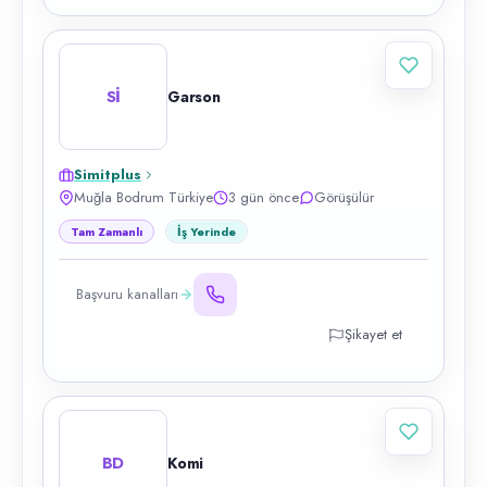
Sİ
Garson
Simitplus
Muğla Bodrum Türkiye
3 gün önce
Görüşülür
Tam Zamanlı
İş Yerinde
Başvuru kanalları
Şikayet et
BD
Komi