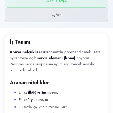
WhatsApp
Başvuru kanalları
WhatsApp, Telefon
Ara
İlan açıklaması
Konya Selçuklu restoranımızda görevlendirilmek üzere öğrenmeye açık s
İş Tanımı
Konya Selçuklu
restoranımızda görevlendirilmek üzere
öğrenmeye açık
servis elemanı (komi)
arıyoruz.
Restoran servis temposuna uyum sağlayacak adaylar
tercih edilmektedir.
Aranan nitelikler
En az
ilköğretim
mezunu
En az
1 yıl
deneyim
10 saatlik çalışma düzenine uyum