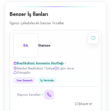
Benzer İş İlanları
İlginizi çekebilecek benzer fırsatlar
BA
Garson
Beylikdüzü Annemin Mutfağı
İstanbul Beylikdüzü Türkiye
3 gün önce
Görüşülür
Tam Zamanlı
İş Yerinde
Başvuru kanalları
Şikayet et