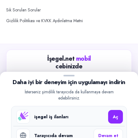
Sık Sorulan Sorular
Gizlilik Politikası ve KVKK Aydınlatma Metni
İşegel.net
mobil
cebinizde
Güncel iş ilanlarını takip edin, işverenlerle hızlıca
Daha iyi bir deneyim için uygulamayı indirin
iletişime geçin.
İsterseniz şimdilik tarayıcıda da kullanmaya devam
App Store
Google Play
edebilirsiniz.
işegel iş ilanları
Aç
Tarayıcıda devam
Devam et
©
2026
işegel.net. Tüm hakları saklıdır.