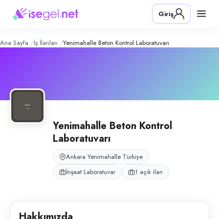
Yenimahalle Beton Kontrol Laboratuv
Konum:
Yenimahalle, Ankara
Giriş
Ankara Yenimahalle’de beton ve yapı malzemesi laboratuvar analizleri 
Açık pozisyonlar
Genel İşçi
Ana Sayfa
İş İlanları
Yenimahalle Beton Kontrol Laboratuvarı
Yenimahalle Beton Kontrol
Laboratuvarı
Ankara Yenimahalle Türkiye
İnşaat Laboratuvar
1 açık ilan
Hakkımızda