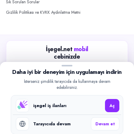
Sık Sorulan Sorular
Gizlilik Politikası ve KVKK Aydınlatma Metni
İşegel.net
mobil
cebinizde
Güncel iş ilanlarını takip edin, işverenlerle hızlıca
Daha iyi bir deneyim için uygulamayı indirin
iletişime geçin.
İsterseniz şimdilik tarayıcıda da kullanmaya devam
App Store
Google Play
edebilirsiniz.
işegel iş ilanları
Aç
Tarayıcıda devam
Devam et
©
2026
işegel.net. Tüm hakları saklıdır.