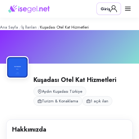
Kuşadası Otel Kat Hizmetleri
– Şirket 
Konum:
Kuşadası, Aydın
Giriş
Kuşadası Otel Kat Hizmetleri, Aydın Kuşadası’nda 4 yıldız otel kat ve t
Açık pozisyonlar
Kat Görevlisi (Bayan)
Ana Sayfa
İş İlanları
Kuşadası Otel Kat Hizmetleri
Kuşadası Otel Kat Hizmetleri
Aydın Kuşadası Türkiye
Turizm & Konaklama
1 açık ilan
Hakkımızda